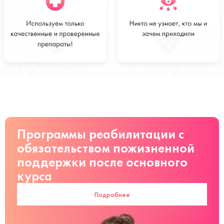
Стоимость
Заказать
от 3000 руб
Программы реабилитации с
обязательством пожизненной
поддержки после основного
курса
Подробнее