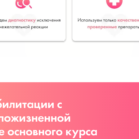
илитации с
 пожизненной
е основного курса