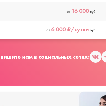
16 000
от
руб
6 000 ₽/сутки
от
руб
пишите нам в социальных сетях: