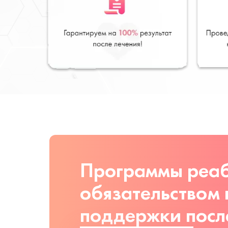
Программы реаб
обязательством
поддержки посл