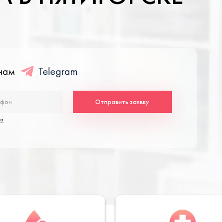
енам
Telegram
Отправить заявку
та