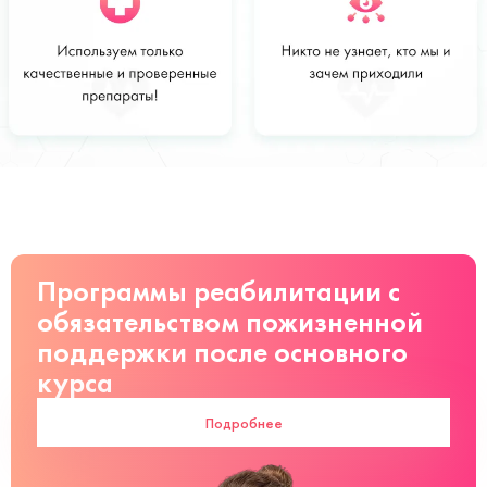
Стоимость
Заказать
от 6 200 руб
Программы реабилитации с
обязательством пожизненной
поддержки после основного
курса
Подробнее