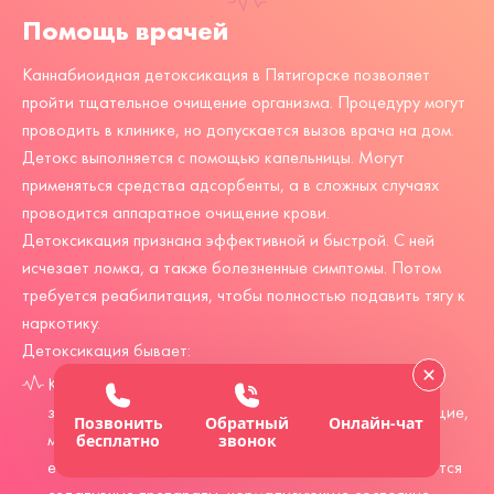
Помощь врачей
Каннабиоидная детоксикация в Пятигорске позволяет
пройти тщательное очищение организма. Процедуру могут
проводить в клинике, но допускается вызов
врача на дом
.
Детокс выполняется с помощью капельницы. Могут
применяться средства адсорбенты, а в сложных случаях
проводится аппаратное очищение крови.
Детоксикация признана эффективной и быстрой. С ней
исчезает ломка, а также болезненные симптомы. Потом
требуется реабилитация, чтобы полностью подавить тягу к
наркотику.
Детоксикация бывает:
Классической. На протяжении нескольких дней
зависимый принимает сорбирующие, кровоочищающие,
Позвонить
Обратный
Онлайн-чат
мочегонные средства. Это обеспечивает ускорение
бесплатно
звонок
естественного выведения вещества. Также применяются