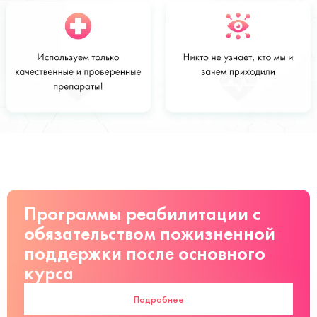
Стоимость
Заказать
от 28 000
руб
Программы реабилитации с
обязательством пожизненной
поддержки после основного
курса
Подробнее