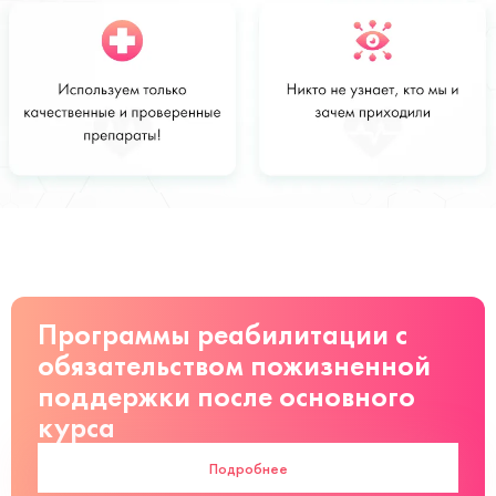
Стоимость
Заказать
от 28 000
руб
Программы реабилитации с
обязательством пожизненной
поддержки после основного
курса
Подробнее