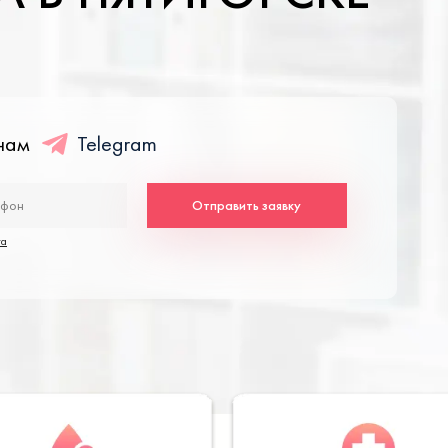
енам
Telegram
Отправить заявку
та