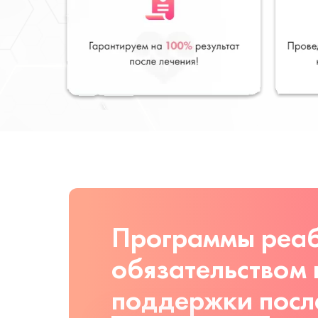
Программы реаб
обязательством
поддержки посл