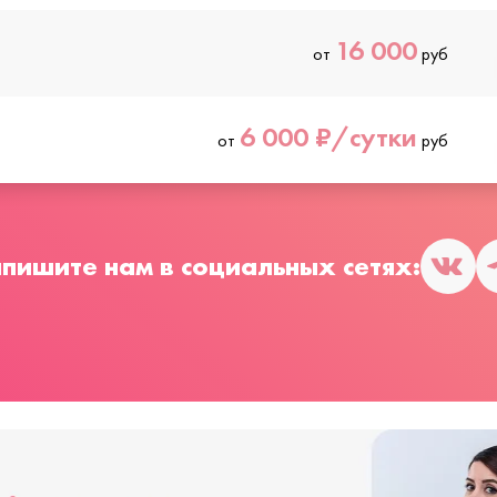
16 000
от
руб
6 000 ₽/сутки
от
руб
пишите нам в социальных сетях: