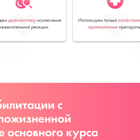
илитации с
 пожизненной
е основного курса