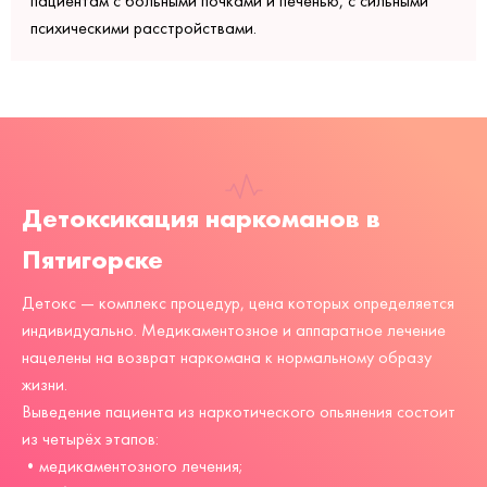
пациентам с больными почками и печенью, с сильными
психическими расстройствами.
Детоксикация наркоманов в
Пятигорске
Детокс — комплекс процедур, цена которых определяется
индивидуально. Медикаментозное и аппаратное лечение
нацелены на возврат наркомана к нормальному образу
жизни.
Выведение пациента из наркотического опьянения состоит
из четырёх этапов:
•медикаментозного лечения;