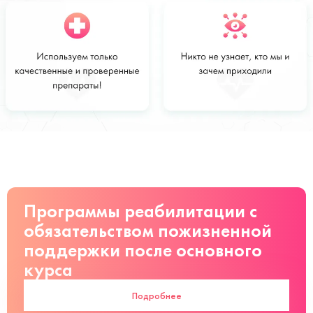
Стоимость
Заказать
от 2200 руб
Программы реабилитации с
обязательством пожизненной
поддержки после основного
курса
Подробнее