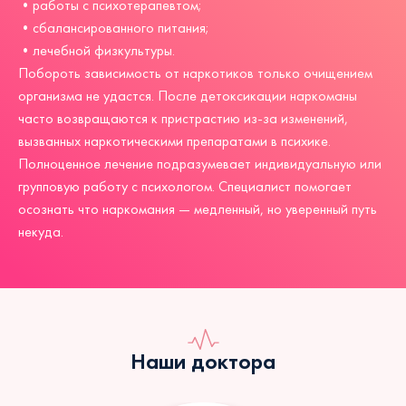
•работы с психотерапевтом;
•сбалансированного питания;
•лечебной физкультуры.
Побороть зависимость от наркотиков только очищением
организма не удастся. После детоксикации наркоманы
часто возвращаются к пристрастию из-за изменений,
вызванных наркотическими препаратами в психике.
Полноценное лечение подразумевает индивидуальную или
групповую работу с психологом. Специалист помогает
осознать что наркомания — медленный, но уверенный путь
некуда.
Наши доктора