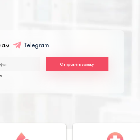
енам
Telegram
Отправить заявку
та