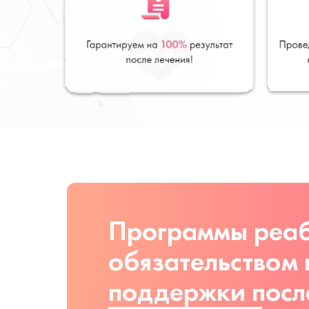
Программы реаб
обязательством
поддержки посл