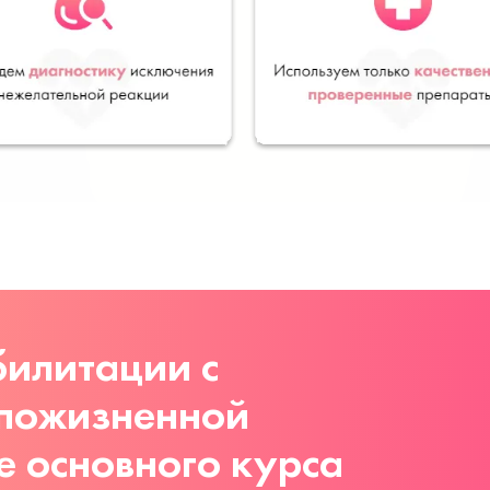
илитации с
 пожизненной
е основного курса