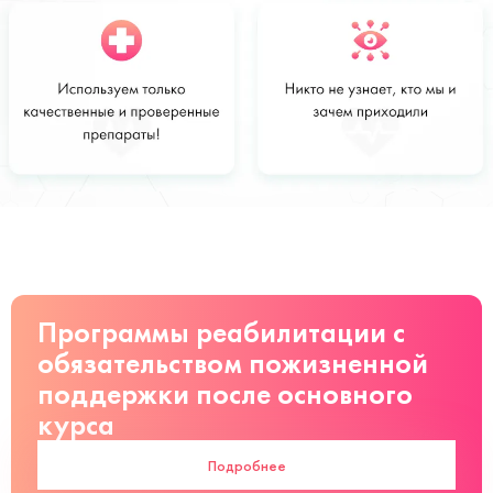
Стоимость
Заказать
от 3100 руб
Программы реабилитации с
обязательством пожизненной
поддержки после основного
курса
Подробнее