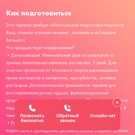
Как подготовиться
Эта терапия требует обязательной подготовки пациента.
Ведь главное условие лечения - желание и мотивация
больного.
Что предшествует кодированию?
•Детоксикация. Минимальный срок воздержания от
приема алкогольных напитков составляет 5 дней. Для
очистки организма от этилового спирта рекомендован
прием витаминов и минералов, адсорбентов, солевых
растворов. Дополнительная применяется терапия для
восстановления ритма сердца, функционирования
кровотока, давления и работы печени. При необходимости
пациенту вводятся анальгетики и седативные препараты. В
тяжелых случаях – проводится плазмаферез.
Позвонить
Обратный
Онлайн-чат
бесплатно
звонок
•Работа с психологом. Она играет большую роль в
подготовке к проведению двойного блока. Пациент должен