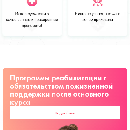
Стоимость
Заказать
от 3200 руб
Программы реабилитации с
обязательством пожизненной
поддержки после основного
курса
Подробнее