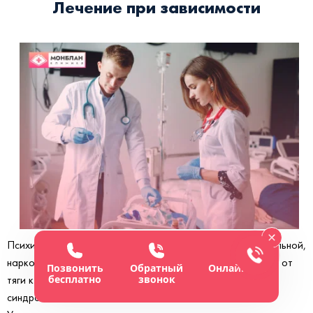
Лечение при зависимости
Психическое расстройство может возникнуть при алкогольной,
наркотической зависимости. Тогда требуется избавиться от
Позвонить
Обратный
Онлайн-чат
бесплатно
звонок
тяги к алкоголю или наркотикам. Без этого бороться с
синдромом бесполезно.