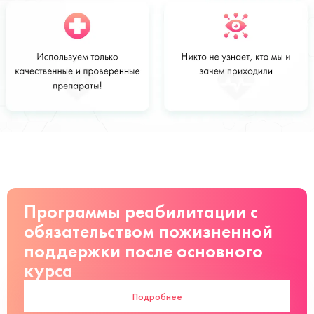
Стоимость
Заказать
от 3500 руб
Программы реабилитации с
обязательством пожизненной
поддержки после основного
курса
Подробнее