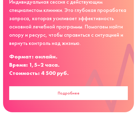
Индивидуальная сессия с действующим
специалистом клиники. Это глубокая проработка
запроса, которая усиливает эффективность
основной лечебной программы. Помогаем найти
опору и ресурс, чтобы справиться с ситуацией и
вернуть контроль над жизнью.
Формат: онлайн.
Время: 1,5–2 часа.
Стоимость: 4 500 руб.
Подробнее